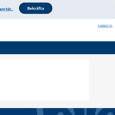
are här…
Logga in