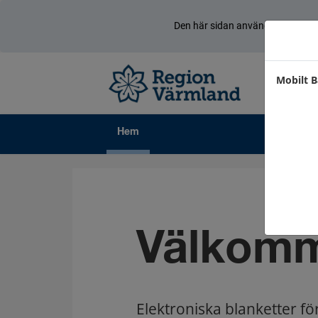
Den här sidan använder cookies
Mobilt B
Hem
Välkom
Elektroniska blanketter fö