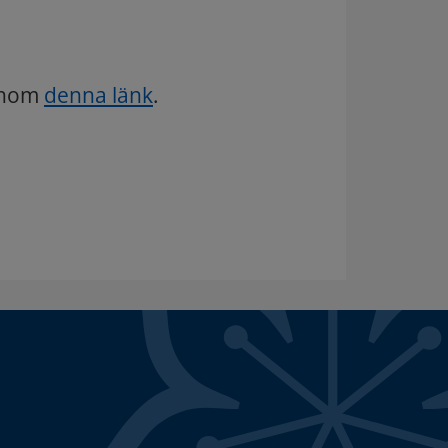
genom
denna länk
.