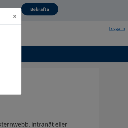
are här…
×
Logga in
xternwebb, intranät eller