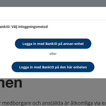
. Genom att använda sidan accepterar du användning av cookies.
Läs vid
ankID: Välj inloggningsmetod
Logga in med BankID på annan enhet
eller
Logga in med BankID på den här enheten
men
r medborgare och anställda är åtkomliga via e