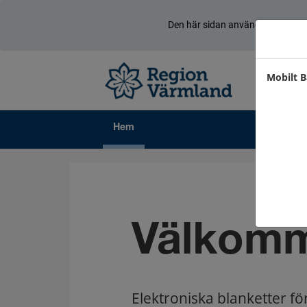
Den här sidan använder cookies
Mobilt B
Hem
Välkom
Elektroniska blanketter fö