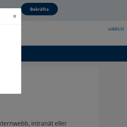
are här…
×
Logga in
xternwebb, intranät eller