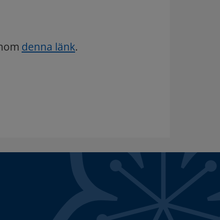
genom
denna länk
.