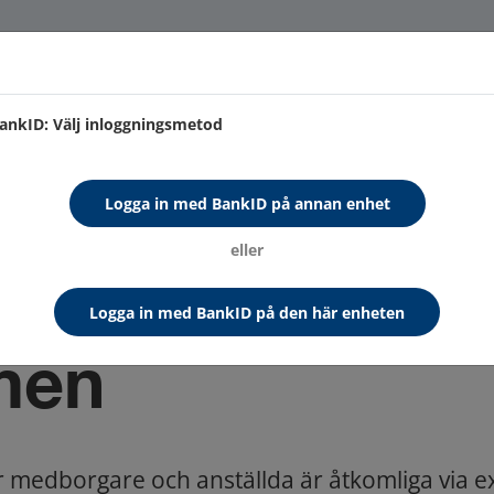
. Genom att använda sidan accepterar du användning av cookies.
Läs vid
ankID: Välj inloggningsmetod
Logga in med BankID på annan enhet
eller
Logga in med BankID på den här enheten
men
r medborgare och anställda är åtkomliga via e