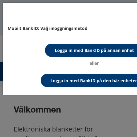
Den här sidan använder cookies. Genom att använda sidan
accepterar du användning av cookies.
Läs vidare här…
Mobilt BankID: Välj inloggningsmetod
Logga in
Logga in med BankID på annan enhet
eller
Hem
Logga in med BankID på den här enhete
Välkommen
Elektroniska blanketter för